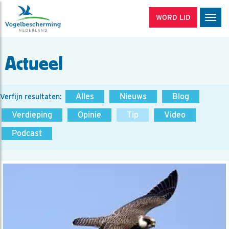
WORD LID
Men
Actueel
Alles
Nieuws
Blog
Verfijn resultaten:
Verdieping
Opinie
Tip
Video
Podcast