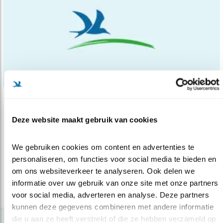
Tip
Deze website maakt gebruik van cookies
Roodpootvalk, dapper valkje uit het oost..
31.08.15
De afgelopen weken zijn meer roodpootvalken
We gebruiken cookies om content en advertenties te 
gezien dan in andere nazomers. ..
personaliseren, om functies voor social media te bieden en 
om ons websiteverkeer te analyseren. Ook delen we 
informatie over uw gebruik van onze site met onze partners 
lees meer
voor social media, adverteren en analyse. Deze partners 
kunnen deze gegevens combineren met andere informatie 
die u aan ze heeft verstrekt of die ze hebben verzameld op 