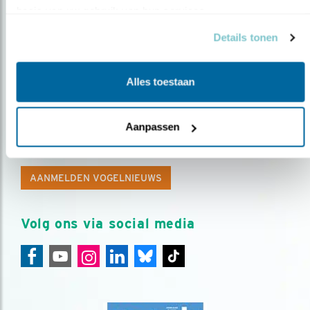
basis van uw gebruik van hun services.
Details tonen
Alles toestaan
Op de hoogte blijven?
Aanpassen
Meld je aan en ontvang nieuws, inspiratie, acties en tips
over vogels en activiteiten van Vogelbescherming.
AANMELDEN VOGELNIEUWS
Volg ons via social media