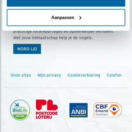
Ontvang 5 x Vogels voor € 36,00 per jaar
Aanpassen
Vogels is het tijdschrift voor onze leden, met
prachtige fotoreportages en opmerkelijke verhalen.
Met jouw lidmaatschap help je de vogels.
WORD LID
Onze sites
Mijn privacy
Cookieverklaring
Colofon