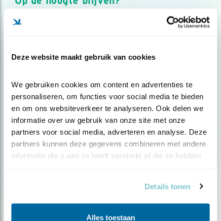
Op de hoogte blijven?
Meld je aan en ontvang nieuws, inspiratie, acties en tips
over vogels en activiteiten van Vogelbescherming.
AANMELDEN VOGELNIEUWS
Deze website maakt gebruik van cookies
Volg ons via social media
We gebruiken cookies om content en advertenties te 
personaliseren, om functies voor social media te bieden 
en om ons websiteverkeer te analyseren. Ook delen we 
informatie over uw gebruik van onze site met onze 
partners voor social media, adverteren en analyse. Deze 
partners kunnen deze gegevens combineren met andere 
informatie die u aan ze heeft verstrekt of die ze hebben 
verzameld op basis van uw gebruik van hun services.
Details tonen
Alles toestaan