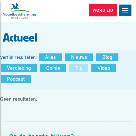
WORD LID
Men
Actueel
Alles
Nieuws
Blog
Verfijn resultaten:
Verdieping
Opinie
Tip
Video
Podcast
Geen resultaten.