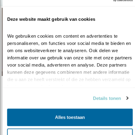
Deze website maakt gebruik van cookies
We gebruiken cookies om content en advertenties te 
personaliseren, om functies voor social media te bieden en 
om ons websiteverkeer te analyseren. Ook delen we 
informatie over uw gebruik van onze site met onze partners 
voor social media, adverteren en analyse. Deze partners 
kunnen deze gegevens combineren met andere informatie 
die u aan ze heeft verstrekt of die ze hebben verzameld op 
basis van uw gebruik van hun services.
Tip
8x de pracht van januari
Details tonen
06.01.25
Voor wie een opkikkertje kan gebruiken.
Alles toestaan
lees meer