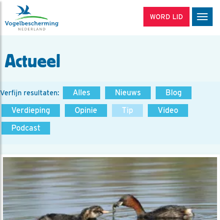
WORD LID
Men
Actueel
Alles
Nieuws
Blog
Verfijn resultaten:
Verdieping
Opinie
Tip
Video
Podcast