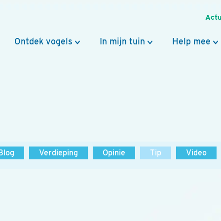
Actu
Ontdek vogels
In mijn tuin
Help mee
Blog
Verdieping
Opinie
Tip
Video