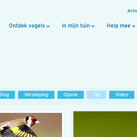
Actu
Ontdek vogels
In mijn tuin
Help mee
Blog
Verdieping
Opinie
Tip
Video