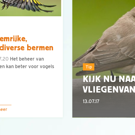
emrijke,
diverse bermen
7.20
Het beheer van
n kan beter voor vogels
Tip
KIJK NU NA
VLIEGENVA
13.07.17
meer