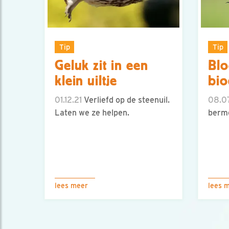
Tip
Tip
Geluk zit in een
Blo
klein uiltje
bio
01.12.21
Verliefd op de steenuil.
08.0
Laten we ze helpen.
berme
lees meer
lees 