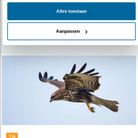
noord in natuurgebied De Maashors..
Alles toestaan
lees meer
Aanpassen
Tip