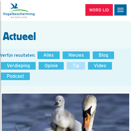
WORD LID
Men
Actueel
Alles
Nieuws
Blog
Verfijn resultaten:
Verdieping
Opinie
Tip
Video
Podcast