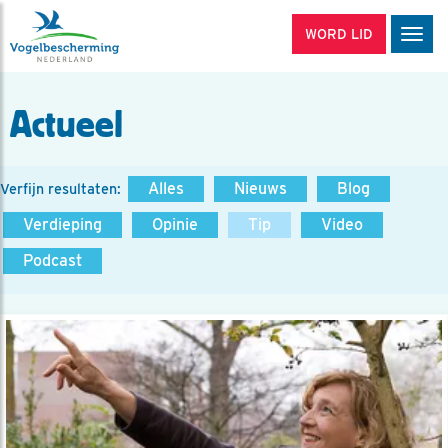
WORD LID
Men
Actueel
Alles
Nieuws
Blog
Verfijn resultaten:
Verdieping
Opinie
Tip
Video
Podcast