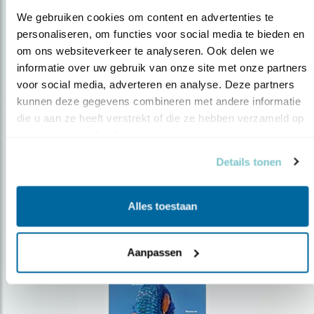
We gebruiken cookies om content en advertenties te 
personaliseren, om functies voor social media te bieden en 
om ons websiteverkeer te analyseren. Ook delen we 
Op de hoogte blijven?
informatie over uw gebruik van onze site met onze partners 
voor social media, adverteren en analyse. Deze partners 
Meld je aan en ontvang nieuws, inspiratie, acties en tips
over vogels en activiteiten van Vogelbescherming.
kunnen deze gegevens combineren met andere informatie 
die u aan ze heeft verstrekt of die ze hebben verzameld op 
AANMELDEN VOGELNIEUWS
basis van uw gebruik van hun services.
Details tonen
Volg ons via social media
Alles toestaan
Aanpassen