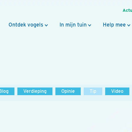
Actu
Ontdek vogels
In mijn tuin
Help mee
Blog
Verdieping
Opinie
Tip
Video