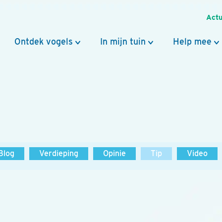
Actu
Ontdek vogels
In mijn tuin
Help mee
Blog
Verdieping
Opinie
Tip
Video