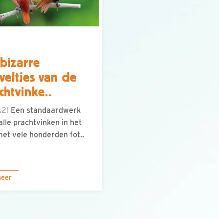
bizarre
veltjes van de
chtvinke..
.21
Een standaardwerk
alle prachtvinken in het
met vele honderden fot..
meer