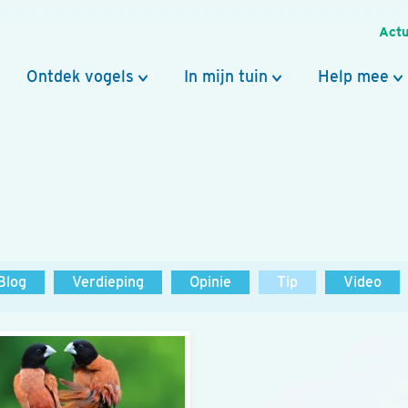
Actu
Ontdek vogels
In mijn tuin
Help mee
Blog
Verdieping
Opinie
Tip
Video