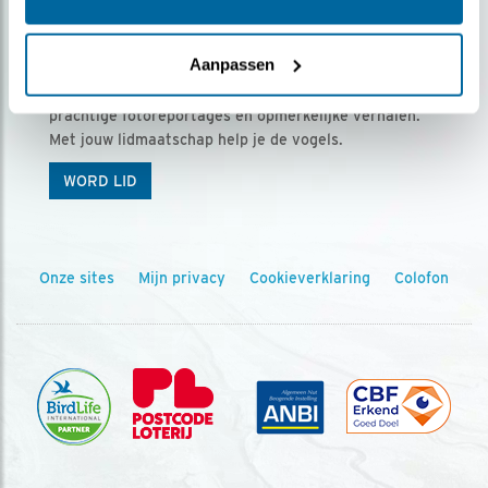
Ontvang 5 x Vogels voor € 36,00 per jaar
Aanpassen
Vogels is het tijdschrift voor onze leden, met
prachtige fotoreportages en opmerkelijke verhalen.
Met jouw lidmaatschap help je de vogels.
WORD LID
Onze sites
Mijn privacy
Cookieverklaring
Colofon