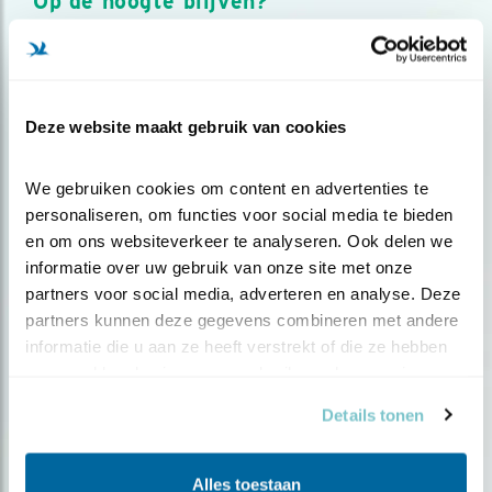
Op de hoogte blijven?
Meld je aan en ontvang nieuws, inspiratie, acties en tips
over vogels en activiteiten van Vogelbescherming.
AANMELDEN VOGELNIEUWS
Deze website maakt gebruik van cookies
Volg ons via social media
We gebruiken cookies om content en advertenties te 
personaliseren, om functies voor social media te bieden 
en om ons websiteverkeer te analyseren. Ook delen we 
informatie over uw gebruik van onze site met onze 
partners voor social media, adverteren en analyse. Deze 
partners kunnen deze gegevens combineren met andere 
informatie die u aan ze heeft verstrekt of die ze hebben 
verzameld op basis van uw gebruik van hun services.
Details tonen
Alles toestaan