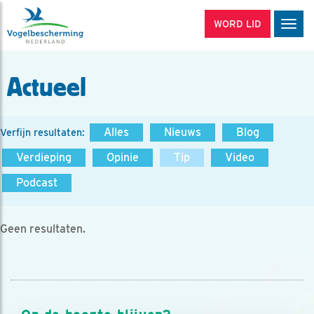
WORD LID
Men
Actueel
Alles
Nieuws
Blog
Verfijn resultaten:
Verdieping
Opinie
Tip
Video
Podcast
Geen resultaten.