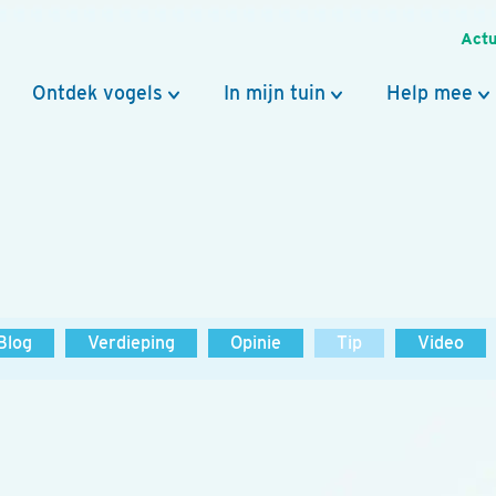
Actu
Ontdek vogels
In mijn tuin
Help mee
Blog
Verdieping
Opinie
Tip
Video