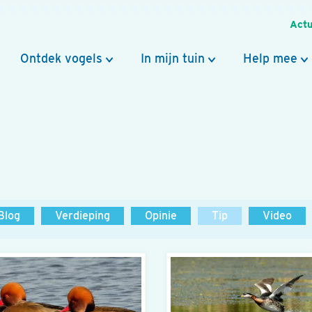
Actu
Ontdek vogels
In mijn tuin
Help mee
Blog
Verdieping
Opinie
Tip
Video