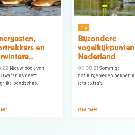
Tip
ergasten,
Bijzondere
rtrekkers en
vogelkijkpunten
rwintera..
Nederland
4.22
Nieuw boek van
06.08.21
Sommige
 Dwarshuis heeft
natuurgebieden hebben n
grijke boodschap.
iets extra’s.
meer
lees meer