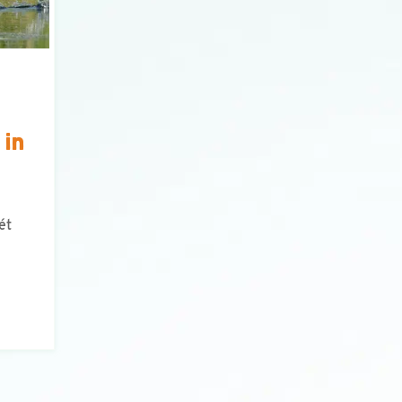
 in
ét