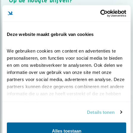
Op de hoogte blijven?
Meld je aan en ontvang nieuws, inspiratie, acties en tips
over vogels en activiteiten van Vogelbescherming.
AANMELDEN VOGELNIEUWS
Deze website maakt gebruik van cookies
Volg ons via social media
We gebruiken cookies om content en advertenties te 
personaliseren, om functies voor social media te bieden 
en om ons websiteverkeer te analyseren. Ook delen we 
informatie over uw gebruik van onze site met onze 
partners voor social media, adverteren en analyse. Deze 
partners kunnen deze gegevens combineren met andere 
informatie die u aan ze heeft verstrekt of die ze hebben 
verzameld op basis van uw gebruik van hun services.
Details tonen
Alles toestaan