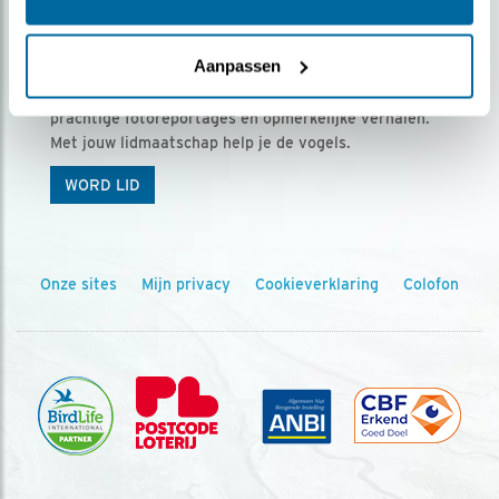
Ontvang 5 x Vogels voor € 36,00 per jaar
Aanpassen
Vogels is het tijdschrift voor onze leden, met
prachtige fotoreportages en opmerkelijke verhalen.
Met jouw lidmaatschap help je de vogels.
WORD LID
Onze sites
Mijn privacy
Cookieverklaring
Colofon