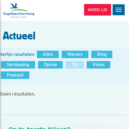
WORD LID
Men
Actueel
Alles
Nieuws
Blog
Verfijn resultaten:
Verdieping
Opinie
Tip
Video
Podcast
Geen resultaten.