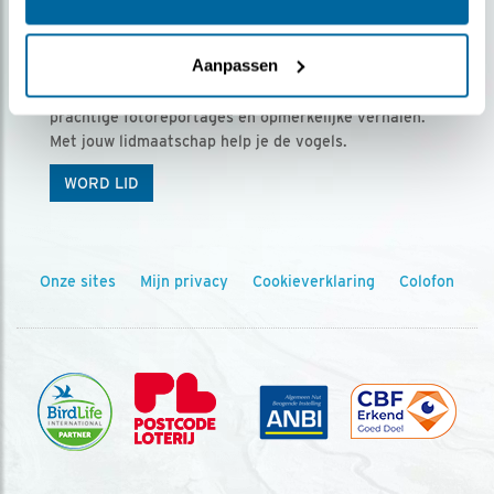
Ontvang 5 x Vogels voor € 36,00 per jaar
Aanpassen
Vogels is het tijdschrift voor onze leden, met
prachtige fotoreportages en opmerkelijke verhalen.
Met jouw lidmaatschap help je de vogels.
WORD LID
Onze sites
Mijn privacy
Cookieverklaring
Colofon