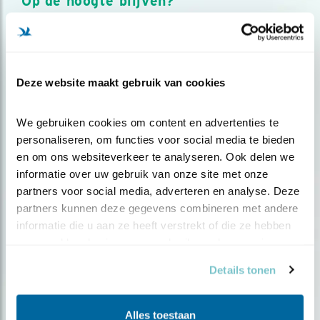
Op de hoogte blijven?
Meld je aan en ontvang nieuws, inspiratie, acties en tips
over vogels en activiteiten van Vogelbescherming.
AANMELDEN VOGELNIEUWS
Deze website maakt gebruik van cookies
Volg ons via social media
We gebruiken cookies om content en advertenties te 
personaliseren, om functies voor social media te bieden 
en om ons websiteverkeer te analyseren. Ook delen we 
informatie over uw gebruik van onze site met onze 
partners voor social media, adverteren en analyse. Deze 
partners kunnen deze gegevens combineren met andere 
informatie die u aan ze heeft verstrekt of die ze hebben 
verzameld op basis van uw gebruik van hun services.
Details tonen
Alles toestaan