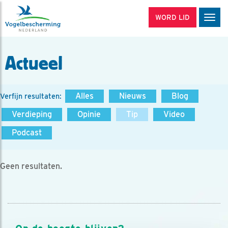
WORD LID
Men
Actueel
Alles
Nieuws
Blog
Verfijn resultaten:
Verdieping
Opinie
Tip
Video
Podcast
Geen resultaten.