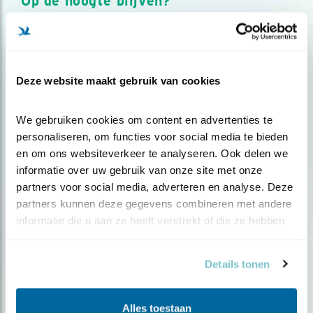
Op de hoogte blijven?
Meld je aan en ontvang nieuws, inspiratie, acties en tips
over vogels en activiteiten van Vogelbescherming.
AANMELDEN VOGELNIEUWS
Deze website maakt gebruik van cookies
Volg ons via social media
We gebruiken cookies om content en advertenties te 
personaliseren, om functies voor social media te bieden 
en om ons websiteverkeer te analyseren. Ook delen we 
informatie over uw gebruik van onze site met onze 
partners voor social media, adverteren en analyse. Deze 
partners kunnen deze gegevens combineren met andere 
informatie die u aan ze heeft verstrekt of die ze hebben 
verzameld op basis van uw gebruik van hun services.
Details tonen
Alles toestaan