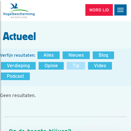
WORD LID
Men
Actueel
Alles
Nieuws
Blog
Verfijn resultaten:
Verdieping
Opinie
Tip
Video
Podcast
Geen resultaten.