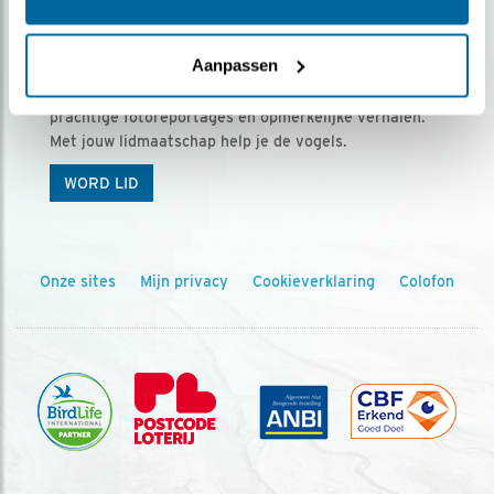
Ontvang 5 x Vogels voor € 36,00 per jaar
Aanpassen
Vogels is het tijdschrift voor onze leden, met
prachtige fotoreportages en opmerkelijke verhalen.
Met jouw lidmaatschap help je de vogels.
WORD LID
Onze sites
Mijn privacy
Cookieverklaring
Colofon