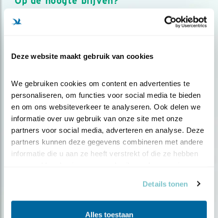
Op de hoogte blijven?
Meld je aan en ontvang nieuws, inspiratie, acties en tips
over vogels en activiteiten van Vogelbescherming.
AANMELDEN VOGELNIEUWS
Deze website maakt gebruik van cookies
Volg ons via social media
We gebruiken cookies om content en advertenties te 
personaliseren, om functies voor social media te bieden 
en om ons websiteverkeer te analyseren. Ook delen we 
informatie over uw gebruik van onze site met onze 
partners voor social media, adverteren en analyse. Deze 
partners kunnen deze gegevens combineren met andere 
informatie die u aan ze heeft verstrekt of die ze hebben 
verzameld op basis van uw gebruik van hun services.
Details tonen
Alles toestaan