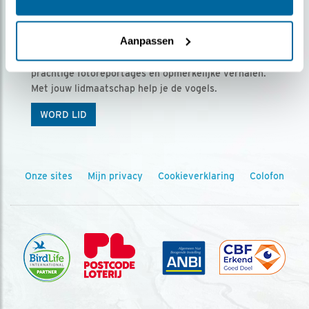
Ontvang 5 x Vogels voor € 36,00 per jaar
Aanpassen
Vogels is het tijdschrift voor onze leden, met
prachtige fotoreportages en opmerkelijke verhalen.
Met jouw lidmaatschap help je de vogels.
WORD LID
Onze sites
Mijn privacy
Cookieverklaring
Colofon