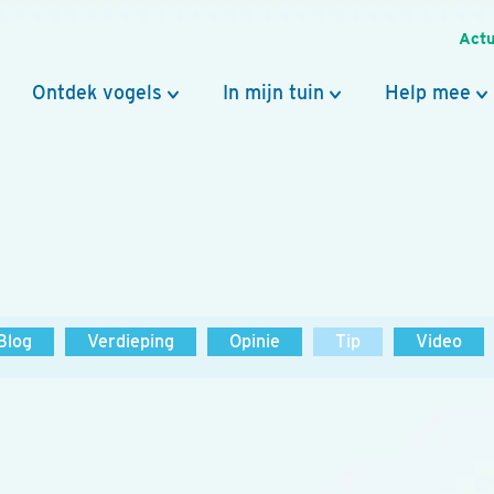
Actu
Ontdek vogels
In mijn tuin
Help mee
Blog
Verdieping
Opinie
Tip
Video