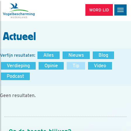
WORD LID
Men
Actueel
Alles
Nieuws
Blog
Verfijn resultaten:
Verdieping
Opinie
Tip
Video
Podcast
Geen resultaten.