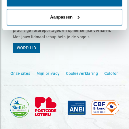
Ontvang 5 x Vogels voor € 36,00 per jaar
Aanpassen
Vogels is het tijdschrift voor onze leden, met
prachtige fotoreportages en opmerkelijke verhalen.
Met jouw lidmaatschap help je de vogels.
WORD LID
Onze sites
Mijn privacy
Cookieverklaring
Colofon