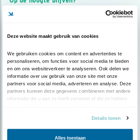
Op de hoogte blijven?
Meld je aan en ontvang nieuws, inspiratie, acties en tips
over vogels en activiteiten van Vogelbescherming.
AANMELDEN VOGELNIEUWS
Deze website maakt gebruik van cookies
Volg ons via social media
We gebruiken cookies om content en advertenties te 
personaliseren, om functies voor social media te bieden 
en om ons websiteverkeer te analyseren. Ook delen we 
informatie over uw gebruik van onze site met onze 
partners voor social media, adverteren en analyse. Deze 
partners kunnen deze gegevens combineren met andere 
informatie die u aan ze heeft verstrekt of die ze hebben 
verzameld op basis van uw gebruik van hun services.
Details tonen
Alles toestaan