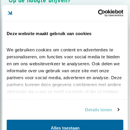
Op de hoogte blijven?
Meld je aan en ontvang nieuws, inspiratie, acties en tips
over vogels en activiteiten van Vogelbescherming.
AANMELDEN VOGELNIEUWS
Deze website maakt gebruik van cookies
Volg ons via social media
We gebruiken cookies om content en advertenties te 
personaliseren, om functies voor social media te bieden 
en om ons websiteverkeer te analyseren. Ook delen we 
informatie over uw gebruik van onze site met onze 
partners voor social media, adverteren en analyse. Deze 
partners kunnen deze gegevens combineren met andere 
informatie die u aan ze heeft verstrekt of die ze hebben 
verzameld op basis van uw gebruik van hun services.
Details tonen
Alles toestaan