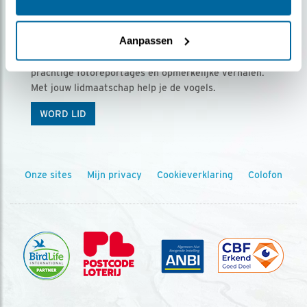
Ontvang 5 x Vogels voor € 36,00 per jaar
Aanpassen
Vogels is het tijdschrift voor onze leden, met
prachtige fotoreportages en opmerkelijke verhalen.
Met jouw lidmaatschap help je de vogels.
WORD LID
Onze sites
Mijn privacy
Cookieverklaring
Colofon