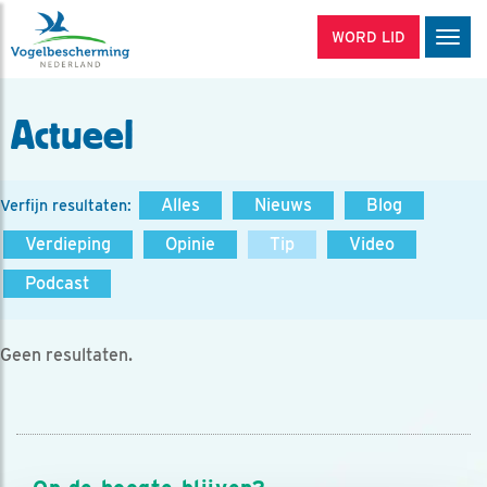
WORD LID
Men
Actueel
Alles
Nieuws
Blog
Verfijn resultaten:
Verdieping
Opinie
Tip
Video
Podcast
Geen resultaten.