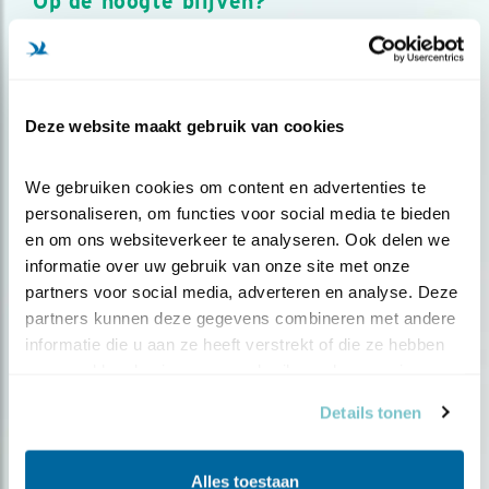
Op de hoogte blijven?
Meld je aan en ontvang nieuws, inspiratie, acties en tips
over vogels en activiteiten van Vogelbescherming.
AANMELDEN VOGELNIEUWS
Deze website maakt gebruik van cookies
Volg ons via social media
We gebruiken cookies om content en advertenties te 
personaliseren, om functies voor social media te bieden 
en om ons websiteverkeer te analyseren. Ook delen we 
informatie over uw gebruik van onze site met onze 
partners voor social media, adverteren en analyse. Deze 
partners kunnen deze gegevens combineren met andere 
informatie die u aan ze heeft verstrekt of die ze hebben 
verzameld op basis van uw gebruik van hun services.
Details tonen
Alles toestaan