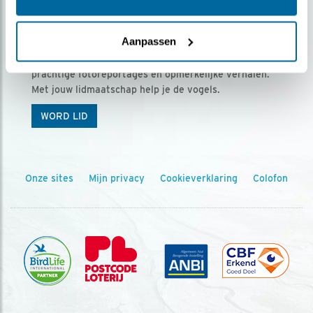
Ontvang 5 x Vogels voor € 36,00 per jaar
Aanpassen
Vogels is het tijdschrift voor onze leden, met
prachtige fotoreportages en opmerkelijke verhalen.
Met jouw lidmaatschap help je de vogels.
WORD LID
Onze sites
Mijn privacy
Cookieverklaring
Colofon