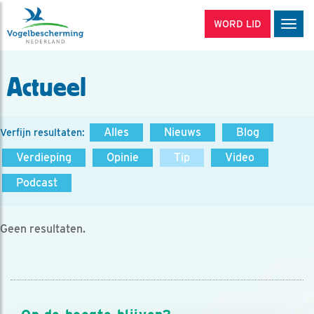
WORD LID
Men
Actueel
Alles
Nieuws
Blog
Verfijn resultaten:
Verdieping
Opinie
Tip
Video
Podcast
Geen resultaten.