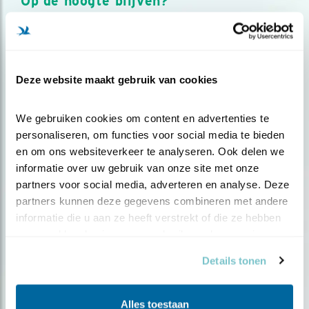
Op de hoogte blijven?
Meld je aan en ontvang nieuws, inspiratie, acties en tips
over vogels en activiteiten van Vogelbescherming.
AANMELDEN VOGELNIEUWS
Deze website maakt gebruik van cookies
Volg ons via social media
We gebruiken cookies om content en advertenties te 
personaliseren, om functies voor social media te bieden 
en om ons websiteverkeer te analyseren. Ook delen we 
informatie over uw gebruik van onze site met onze 
partners voor social media, adverteren en analyse. Deze 
partners kunnen deze gegevens combineren met andere 
informatie die u aan ze heeft verstrekt of die ze hebben 
verzameld op basis van uw gebruik van hun services.
Details tonen
Alles toestaan