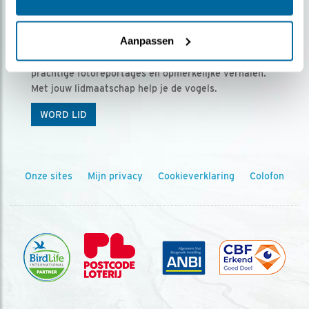
Ontvang 5 x Vogels voor € 36,00 per jaar
Aanpassen
Vogels is het tijdschrift voor onze leden, met
prachtige fotoreportages en opmerkelijke verhalen.
Met jouw lidmaatschap help je de vogels.
WORD LID
Onze sites
Mijn privacy
Cookieverklaring
Colofon