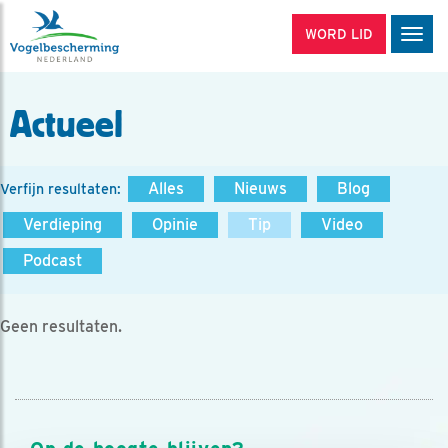
WORD LID
Men
Actueel
Alles
Nieuws
Blog
Verfijn resultaten:
Verdieping
Opinie
Tip
Video
Podcast
Geen resultaten.