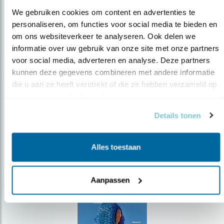
We gebruiken cookies om content en advertenties te 
personaliseren, om functies voor social media te bieden en 
om ons websiteverkeer te analyseren. Ook delen we 
Op de hoogte blijven?
informatie over uw gebruik van onze site met onze partners 
voor social media, adverteren en analyse. Deze partners 
Meld je aan en ontvang nieuws, inspiratie, acties en tips
over vogels en activiteiten van Vogelbescherming.
kunnen deze gegevens combineren met andere informatie 
die u aan ze heeft verstrekt of die ze hebben verzameld op 
AANMELDEN VOGELNIEUWS
basis van uw gebruik van hun services.
Details tonen
Volg ons via social media
Alles toestaan
Aanpassen