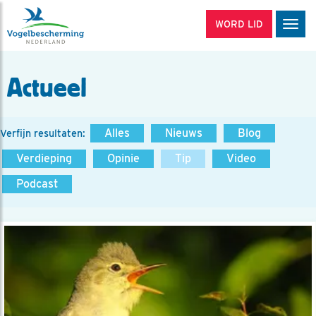
WORD LID
Men
Actueel
Alles
Nieuws
Blog
Verfijn resultaten:
Verdieping
Opinie
Tip
Video
Podcast