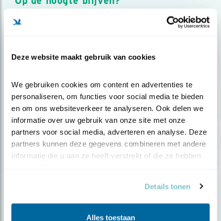
Op de hoogte blijven?
Meld je aan en ontvang nieuws, inspiratie, acties en tips
over vogels en activiteiten van Vogelbescherming.
AANMELDEN VOGELNIEUWS
Deze website maakt gebruik van cookies
Volg ons via social media
We gebruiken cookies om content en advertenties te 
personaliseren, om functies voor social media te bieden 
en om ons websiteverkeer te analyseren. Ook delen we 
informatie over uw gebruik van onze site met onze 
partners voor social media, adverteren en analyse. Deze 
partners kunnen deze gegevens combineren met andere 
informatie die u aan ze heeft verstrekt of die ze hebben 
verzameld op basis van uw gebruik van hun services.
Details tonen
Alles toestaan