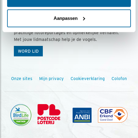
Ontvang 5 x Vogels voor € 36,00 per jaar
Aanpassen
Vogels is het tijdschrift voor onze leden, met
prachtige fotoreportages en opmerkelijke verhalen.
Met jouw lidmaatschap help je de vogels.
WORD LID
Onze sites
Mijn privacy
Cookieverklaring
Colofon