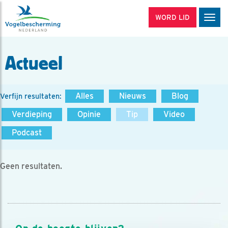
WORD LID
Men
Actueel
Alles
Nieuws
Blog
Verfijn resultaten:
Verdieping
Opinie
Tip
Video
Podcast
Geen resultaten.