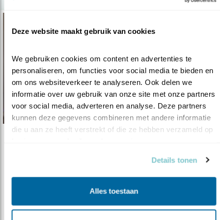
Deze website maakt gebruik van cookies
We gebruiken cookies om content en advertenties te 
personaliseren, om functies voor social media te bieden en 
om ons websiteverkeer te analyseren. Ook delen we 
informatie over uw gebruik van onze site met onze partners 
voor social media, adverteren en analyse. Deze partners 
kunnen deze gegevens combineren met andere informatie 
die u aan ze heeft verstrekt of die ze hebben verzameld op 
basis van uw gebruik van hun services.
Tip
8x de pracht van januari
Details tonen
06.01.25
Voor wie een opkikkertje kan gebruiken.
Alles toestaan
lees meer