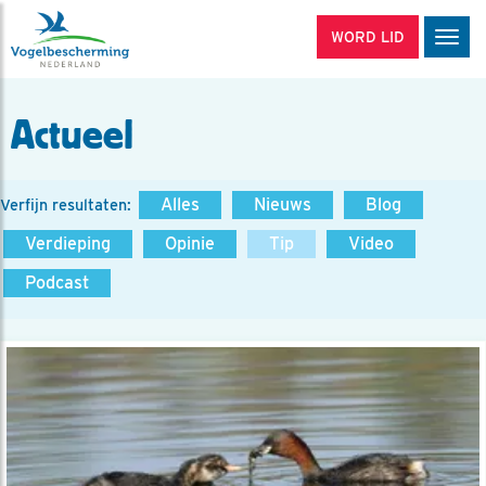
WORD LID
Men
Actueel
Alles
Nieuws
Blog
Verfijn resultaten:
Verdieping
Opinie
Tip
Video
Podcast