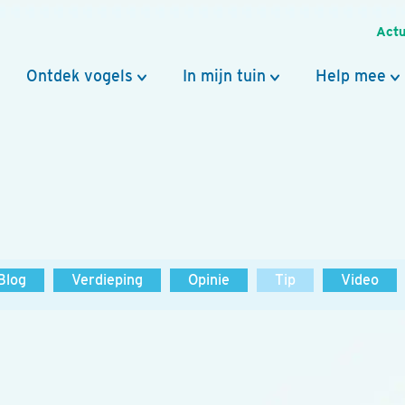
Actu
Ontdek vogels
In mijn tuin
Help mee
Blog
Verdieping
Opinie
Tip
Video