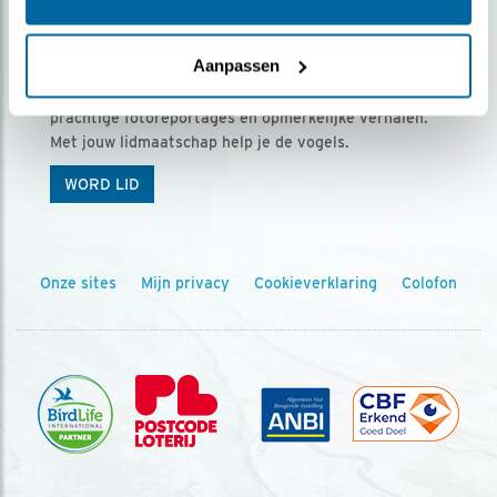
Ontvang 5 x Vogels voor € 36,00 per jaar
Aanpassen
Vogels is het tijdschrift voor onze leden, met
prachtige fotoreportages en opmerkelijke verhalen.
Met jouw lidmaatschap help je de vogels.
WORD LID
Onze sites
Mijn privacy
Cookieverklaring
Colofon