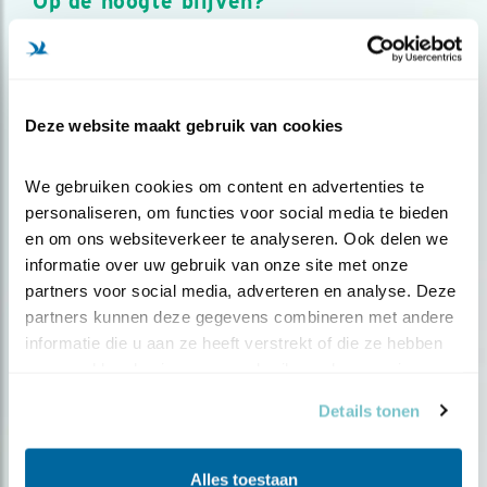
Op de hoogte blijven?
Meld je aan en ontvang nieuws, inspiratie, acties en tips
over vogels en activiteiten van Vogelbescherming.
AANMELDEN VOGELNIEUWS
Deze website maakt gebruik van cookies
Volg ons via social media
We gebruiken cookies om content en advertenties te 
personaliseren, om functies voor social media te bieden 
en om ons websiteverkeer te analyseren. Ook delen we 
informatie over uw gebruik van onze site met onze 
partners voor social media, adverteren en analyse. Deze 
partners kunnen deze gegevens combineren met andere 
informatie die u aan ze heeft verstrekt of die ze hebben 
verzameld op basis van uw gebruik van hun services.
Details tonen
Alles toestaan