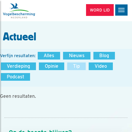
WORD LID
Men
Actueel
Alles
Nieuws
Blog
Verfijn resultaten:
Verdieping
Opinie
Tip
Video
Podcast
Geen resultaten.