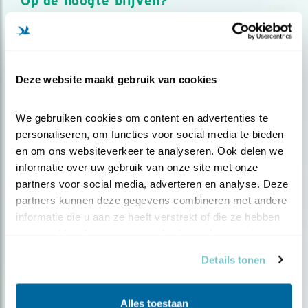
Op de hoogte blijven?
Meld je aan en ontvang nieuws, inspiratie, acties en tips
over vogels en activiteiten van Vogelbescherming.
AANMELDEN VOGELNIEUWS
Deze website maakt gebruik van cookies
Volg ons via social media
We gebruiken cookies om content en advertenties te 
personaliseren, om functies voor social media te bieden 
en om ons websiteverkeer te analyseren. Ook delen we 
informatie over uw gebruik van onze site met onze 
partners voor social media, adverteren en analyse. Deze 
partners kunnen deze gegevens combineren met andere 
informatie die u aan ze heeft verstrekt of die ze hebben 
verzameld op basis van uw gebruik van hun services.
Details tonen
Alles toestaan