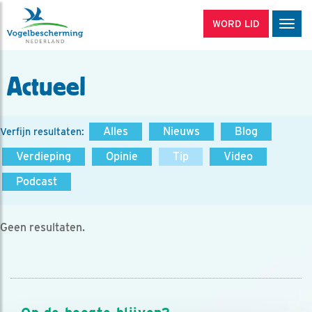
WORD LID
Men
Actueel
Alles
Nieuws
Blog
Verfijn resultaten:
Verdieping
Opinie
Tip
Video
Podcast
Geen resultaten.