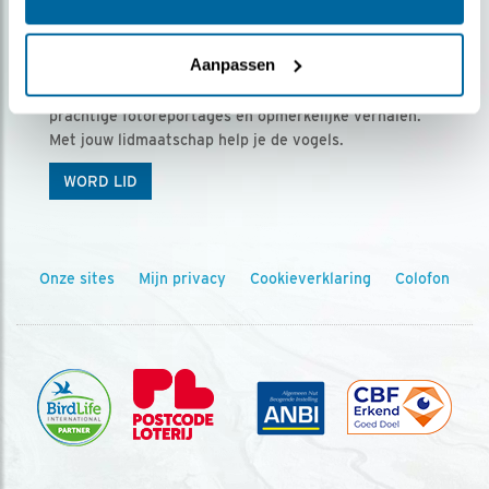
Ontvang 5 x Vogels voor € 36,00 per jaar
Aanpassen
Vogels is het tijdschrift voor onze leden, met
prachtige fotoreportages en opmerkelijke verhalen.
Met jouw lidmaatschap help je de vogels.
WORD LID
Onze sites
Mijn privacy
Cookieverklaring
Colofon