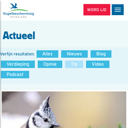
WORD LID
Men
Actueel
Alles
Nieuws
Blog
Verfijn resultaten:
Verdieping
Opinie
Tip
Video
Podcast