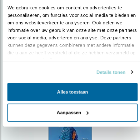
We gebruiken cookies om content en advertenties te 
personaliseren, om functies voor social media te bieden en 
om ons websiteverkeer te analyseren. Ook delen we 
Op de hoogte blijven?
informatie over uw gebruik van onze site met onze partners 
voor social media, adverteren en analyse. Deze partners 
Meld je aan en ontvang nieuws, inspiratie, acties en tips
over vogels en activiteiten van Vogelbescherming.
kunnen deze gegevens combineren met andere informatie 
die u aan ze heeft verstrekt of die ze hebben verzameld op 
AANMELDEN VOGELNIEUWS
basis van uw gebruik van hun services.
Details tonen
Volg ons via social media
Alles toestaan
Aanpassen