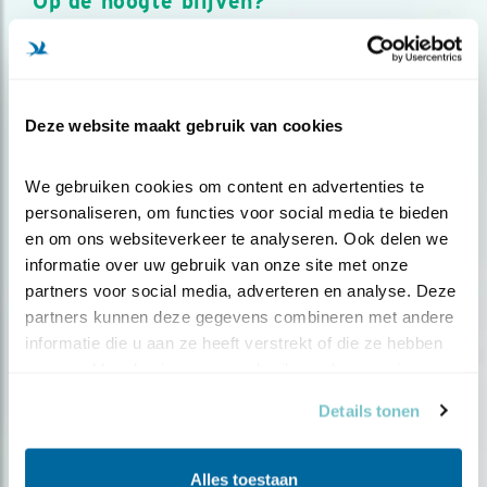
Op de hoogte blijven?
Meld je aan en ontvang nieuws, inspiratie, acties en tips
over vogels en activiteiten van Vogelbescherming.
AANMELDEN VOGELNIEUWS
Deze website maakt gebruik van cookies
Volg ons via social media
We gebruiken cookies om content en advertenties te 
personaliseren, om functies voor social media te bieden 
en om ons websiteverkeer te analyseren. Ook delen we 
informatie over uw gebruik van onze site met onze 
partners voor social media, adverteren en analyse. Deze 
partners kunnen deze gegevens combineren met andere 
informatie die u aan ze heeft verstrekt of die ze hebben 
verzameld op basis van uw gebruik van hun services.
Details tonen
Alles toestaan