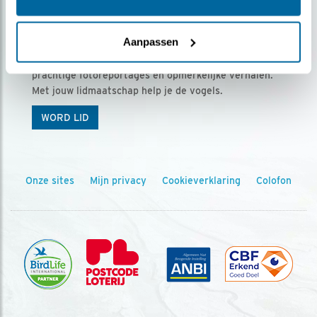
Ontvang 5 x Vogels voor € 36,00 per jaar
Aanpassen
Vogels is het tijdschrift voor onze leden, met
prachtige fotoreportages en opmerkelijke verhalen.
Met jouw lidmaatschap help je de vogels.
WORD LID
Onze sites
Mijn privacy
Cookieverklaring
Colofon