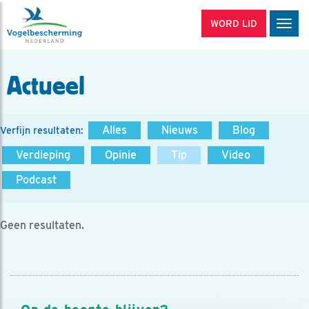
WORD LID
Men
Actueel
Alles
Nieuws
Blog
Verfijn resultaten:
Verdieping
Opinie
Tip
Video
Podcast
Geen resultaten.