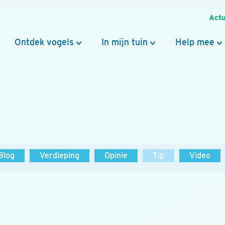
Actu
Ontdek vogels
In mijn tuin
Help mee
Blog
Verdieping
Opinie
Tip
Video