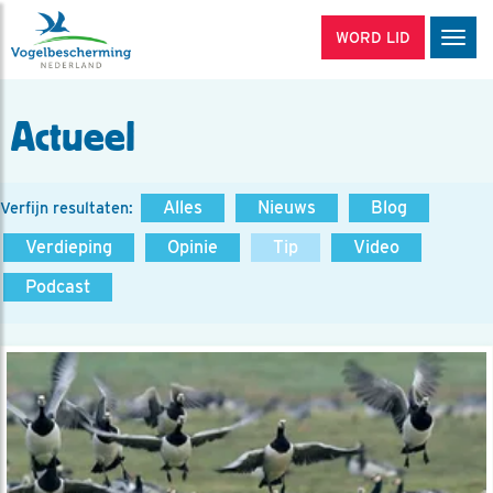
WORD LID
Men
Actueel
Alles
Nieuws
Blog
Verfijn resultaten:
Verdieping
Opinie
Tip
Video
Podcast