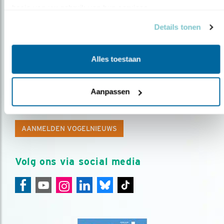
basis van uw gebruik van hun services.
Details tonen
Alles toestaan
Op de hoogte blijven?
Aanpassen
Meld je aan en ontvang nieuws, inspiratie, acties en tips
over vogels en activiteiten van Vogelbescherming.
AANMELDEN VOGELNIEUWS
Volg ons via social media