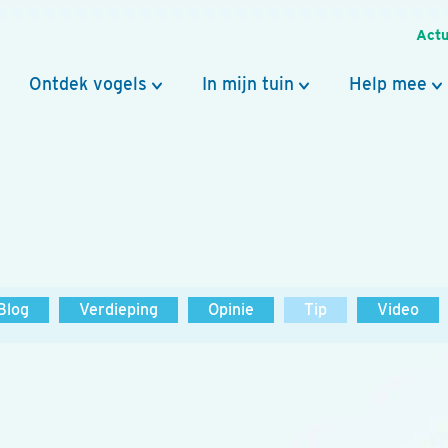
Actu
Ontdek vogels
In mijn tuin
Help mee
Blog
Verdieping
Opinie
Tip
Video