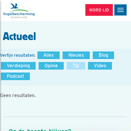
WORD LID
Men
Actueel
Alles
Nieuws
Blog
Verfijn resultaten:
Verdieping
Opinie
Tip
Video
Podcast
Geen resultaten.