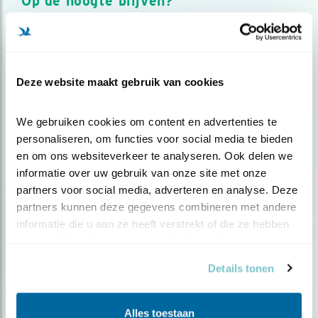
Op de hoogte blijven?
Meld je aan en ontvang nieuws, inspiratie, acties en tips
over vogels en activiteiten van Vogelbescherming.
AANMELDEN VOGELNIEUWS
Deze website maakt gebruik van cookies
Volg ons via social media
We gebruiken cookies om content en advertenties te 
personaliseren, om functies voor social media te bieden 
en om ons websiteverkeer te analyseren. Ook delen we 
informatie over uw gebruik van onze site met onze 
partners voor social media, adverteren en analyse. Deze 
partners kunnen deze gegevens combineren met andere 
informatie die u aan ze heeft verstrekt of die ze hebben 
verzameld op basis van uw gebruik van hun services.
Details tonen
Alles toestaan