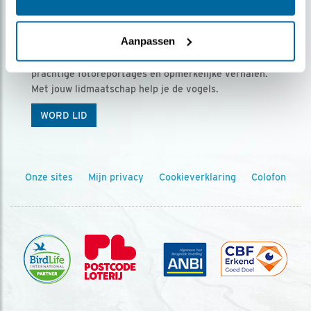
Ontvang 5 x Vogels voor € 36,00 per jaar
Aanpassen
Vogels is het tijdschrift voor onze leden, met
prachtige fotoreportages en opmerkelijke verhalen.
Met jouw lidmaatschap help je de vogels.
WORD LID
Onze sites
Mijn privacy
Cookieverklaring
Colofon