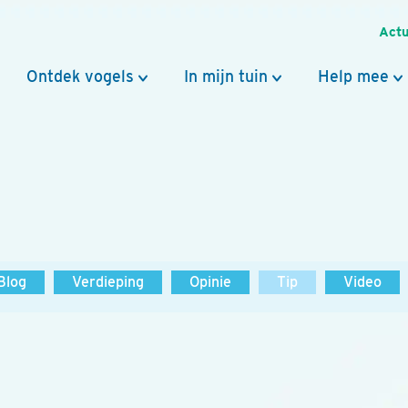
Actu
Ontdek vogels
In mijn tuin
Help mee
Blog
Verdieping
Opinie
Tip
Video