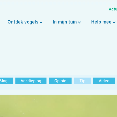
Actu
Ontdek vogels
In mijn tuin
Help mee
Blog
Verdieping
Opinie
Tip
Video