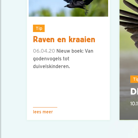
Tip
Raven en kraaien
06.04.20
Nieuw boek: Van
godenvogels tot
duivelskinderen.
Ti
D
10.1
lees meer