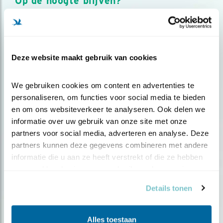
Op de hoogte blijven?
Meld je aan en ontvang nieuws, inspiratie, acties en tips
over vogels en activiteiten van Vogelbescherming.
AANMELDEN VOGELNIEUWS
Deze website maakt gebruik van cookies
Volg ons via social media
We gebruiken cookies om content en advertenties te 
personaliseren, om functies voor social media te bieden 
en om ons websiteverkeer te analyseren. Ook delen we 
informatie over uw gebruik van onze site met onze 
partners voor social media, adverteren en analyse. Deze 
partners kunnen deze gegevens combineren met andere 
informatie die u aan ze heeft verstrekt of die ze hebben 
verzameld op basis van uw gebruik van hun services.
Details tonen
Alles toestaan