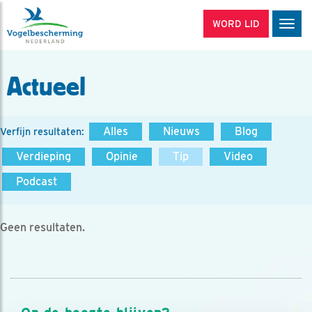
WORD LID
Men
Actueel
Alles
Nieuws
Blog
Verfijn resultaten:
Verdieping
Opinie
Tip
Video
Podcast
Geen resultaten.