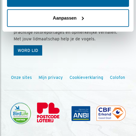
Ontvang 5 x Vogels voor € 36,00 per jaar
Aanpassen
Vogels is het tijdschrift voor onze leden, met
prachtige fotoreportages en opmerkelijke verhalen.
Met jouw lidmaatschap help je de vogels.
WORD LID
Onze sites
Mijn privacy
Cookieverklaring
Colofon