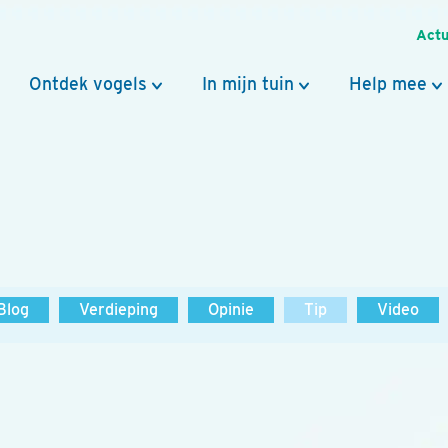
Actu
Ontdek vogels
In mijn tuin
Help mee
Blog
Verdieping
Opinie
Tip
Video