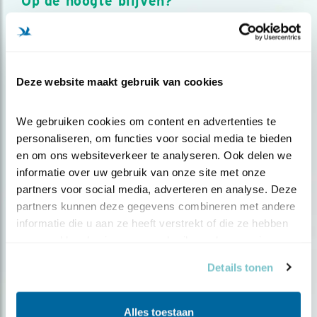
Op de hoogte blijven?
Meld je aan en ontvang nieuws, inspiratie, acties en tips
over vogels en activiteiten van Vogelbescherming.
AANMELDEN VOGELNIEUWS
Deze website maakt gebruik van cookies
Volg ons via social media
We gebruiken cookies om content en advertenties te 
personaliseren, om functies voor social media te bieden 
en om ons websiteverkeer te analyseren. Ook delen we 
informatie over uw gebruik van onze site met onze 
partners voor social media, adverteren en analyse. Deze 
partners kunnen deze gegevens combineren met andere 
informatie die u aan ze heeft verstrekt of die ze hebben 
verzameld op basis van uw gebruik van hun services.
Details tonen
Alles toestaan