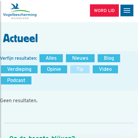
WORD LID
Men
Actueel
Alles
Nieuws
Blog
Verfijn resultaten:
Verdieping
Opinie
Tip
Video
Podcast
Geen resultaten.