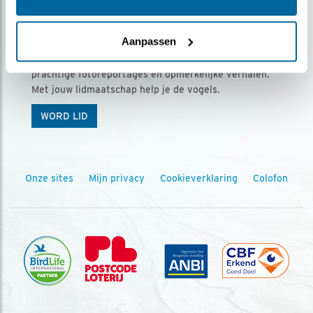
Ontvang 5 x Vogels voor € 36,00 per jaar
Aanpassen
Vogels is het tijdschrift voor onze leden, met
prachtige fotoreportages en opmerkelijke verhalen.
Met jouw lidmaatschap help je de vogels.
WORD LID
Onze sites
Mijn privacy
Cookieverklaring
Colofon