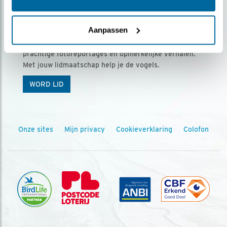
Ontvang 5 x Vogels voor € 36,00 per jaar
Aanpassen
Vogels is het tijdschrift voor onze leden, met
prachtige fotoreportages en opmerkelijke verhalen.
Met jouw lidmaatschap help je de vogels.
WORD LID
Onze sites
Mijn privacy
Cookieverklaring
Colofon