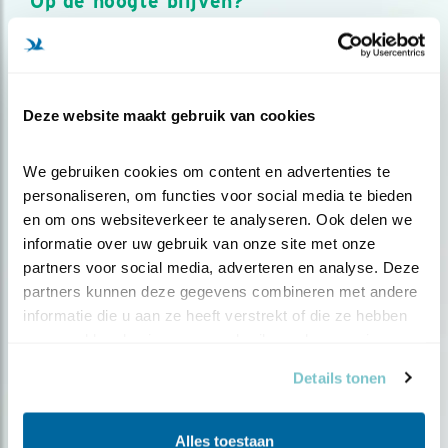
Op de hoogte blijven?
Meld je aan en ontvang nieuws, inspiratie, acties en tips
over vogels en activiteiten van Vogelbescherming.
AANMELDEN VOGELNIEUWS
Deze website maakt gebruik van cookies
Volg ons via social media
We gebruiken cookies om content en advertenties te 
personaliseren, om functies voor social media te bieden 
en om ons websiteverkeer te analyseren. Ook delen we 
informatie over uw gebruik van onze site met onze 
partners voor social media, adverteren en analyse. Deze 
partners kunnen deze gegevens combineren met andere 
informatie die u aan ze heeft verstrekt of die ze hebben 
verzameld op basis van uw gebruik van hun services.
Details tonen
Alles toestaan