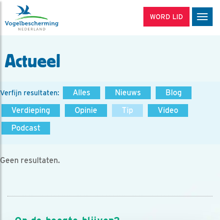
WORD LID
Men
Actueel
Alles
Nieuws
Blog
Verfijn resultaten:
Verdieping
Opinie
Tip
Video
Podcast
Geen resultaten.