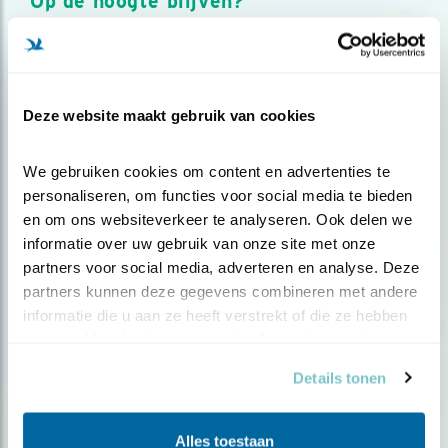
Op de hoogte blijven?
Meld je aan en ontvang nieuws, inspiratie, acties en tips
over vogels en activiteiten van Vogelbescherming.
AANMELDEN VOGELNIEUWS
Deze website maakt gebruik van cookies
Volg ons via social media
We gebruiken cookies om content en advertenties te 
personaliseren, om functies voor social media te bieden 
en om ons websiteverkeer te analyseren. Ook delen we 
informatie over uw gebruik van onze site met onze 
partners voor social media, adverteren en analyse. Deze 
partners kunnen deze gegevens combineren met andere 
informatie die u aan ze heeft verstrekt of die ze hebben 
verzameld op basis van uw gebruik van hun services.
Details tonen
Alles toestaan