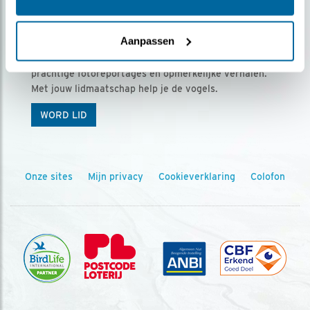
Ontvang 5 x Vogels voor € 36,00 per jaar
Aanpassen
Vogels is het tijdschrift voor onze leden, met
prachtige fotoreportages en opmerkelijke verhalen.
Met jouw lidmaatschap help je de vogels.
WORD LID
Onze sites
Mijn privacy
Cookieverklaring
Colofon