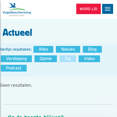
WORD LID
Men
Actueel
Alles
Nieuws
Blog
Verfijn resultaten:
Verdieping
Opinie
Tip
Video
Podcast
Geen resultaten.