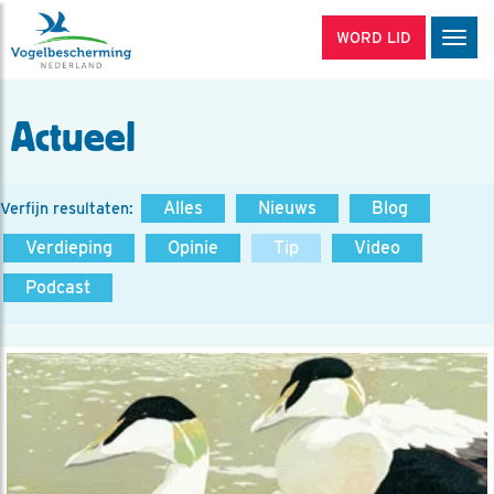
WORD LID
Men
Actueel
Alles
Nieuws
Blog
Verfijn resultaten:
Verdieping
Opinie
Tip
Video
Podcast