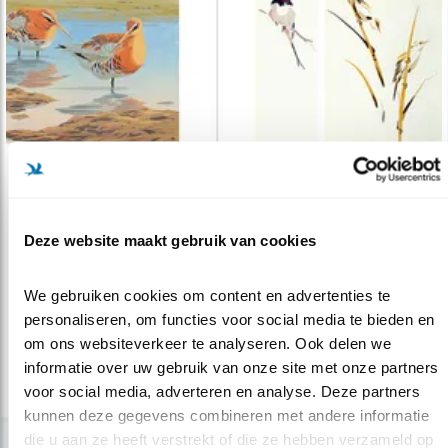
Tip
Deze website maakt gebruik van cookies
Erik van Ommen: de wereld is zijn atelie..
22.12.22
Ambassadeur van vogels en kunst
We gebruiken cookies om content en advertenties te 
personaliseren, om functies voor social media te bieden en 
om ons websiteverkeer te analyseren. Ook delen we 
lees meer
informatie over uw gebruik van onze site met onze partners 
voor social media, adverteren en analyse. Deze partners 
kunnen deze gegevens combineren met andere informatie 
die u aan ze heeft verstrekt of die ze hebben verzameld op 