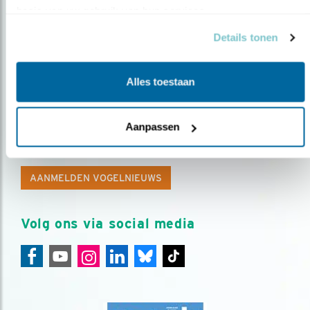
basis van uw gebruik van hun services.
Details tonen
Alles toestaan
Op de hoogte blijven?
Aanpassen
Meld je aan en ontvang nieuws, inspiratie, acties en tips
over vogels en activiteiten van Vogelbescherming.
AANMELDEN VOGELNIEUWS
Volg ons via social media