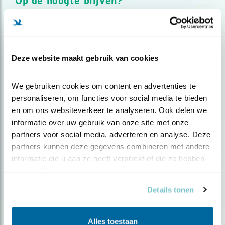
Op de hoogte blijven?
Meld je aan en ontvang nieuws, inspiratie, acties en tips
over vogels en activiteiten van Vogelbescherming.
AANMELDEN VOGELNIEUWS
Deze website maakt gebruik van cookies
Volg ons via social media
We gebruiken cookies om content en advertenties te 
personaliseren, om functies voor social media te bieden 
en om ons websiteverkeer te analyseren. Ook delen we 
informatie over uw gebruik van onze site met onze 
partners voor social media, adverteren en analyse. Deze 
partners kunnen deze gegevens combineren met andere 
informatie die u aan ze heeft verstrekt of die ze hebben 
verzameld op basis van uw gebruik van hun services.
Details tonen
Alles toestaan