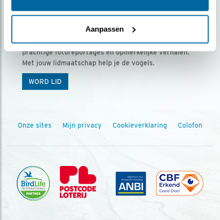
Ontvang 5 x Vogels voor € 36,00 per jaar
Aanpassen
Vogels is het tijdschrift voor onze leden, met
prachtige fotoreportages en opmerkelijke verhalen.
Met jouw lidmaatschap help je de vogels.
WORD LID
Onze sites
Mijn privacy
Cookieverklaring
Colofon