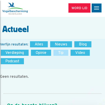
WORD LID
Men
Actueel
Alles
Nieuws
Blog
Verfijn resultaten:
Verdieping
Opinie
Tip
Video
Podcast
Geen resultaten.