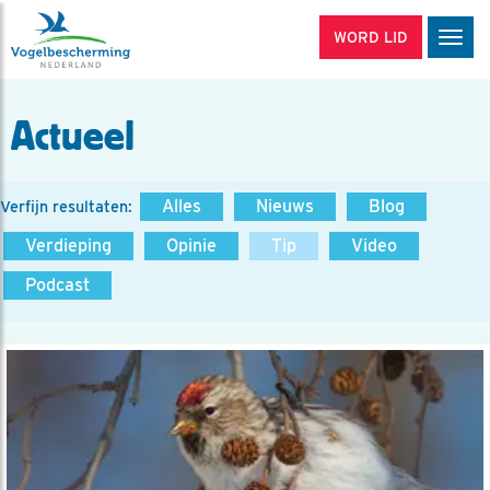
WORD LID
Men
Actueel
Alles
Nieuws
Blog
Verfijn resultaten:
Verdieping
Opinie
Tip
Video
Podcast