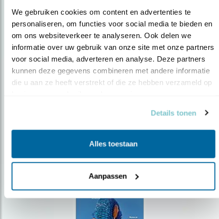
We gebruiken cookies om content en advertenties te 
personaliseren, om functies voor social media te bieden en 
om ons websiteverkeer te analyseren. Ook delen we 
Op de hoogte blijven?
informatie over uw gebruik van onze site met onze partners 
voor social media, adverteren en analyse. Deze partners 
Meld je aan en ontvang nieuws, inspiratie, acties en tips
over vogels en activiteiten van Vogelbescherming.
kunnen deze gegevens combineren met andere informatie 
die u aan ze heeft verstrekt of die ze hebben verzameld op 
AANMELDEN VOGELNIEUWS
basis van uw gebruik van hun services.
Details tonen
Volg ons via social media
Alles toestaan
Aanpassen