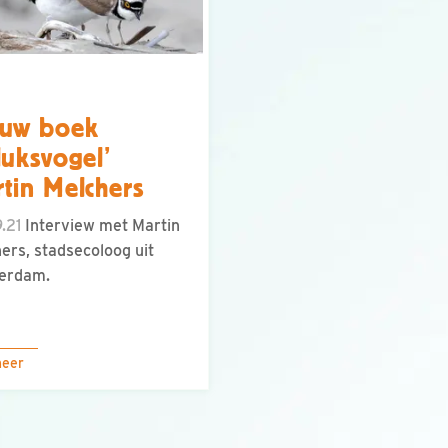
euw boek
luksvogel’
tin Melchers
.21
Interview met Martin
ers, stadsecoloog uit
erdam.
meer