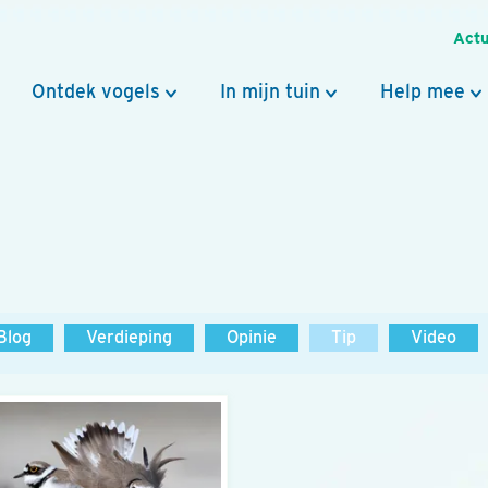
Actu
Ontdek vogels
In mijn tuin
Help mee
Blog
Verdieping
Opinie
Tip
Video