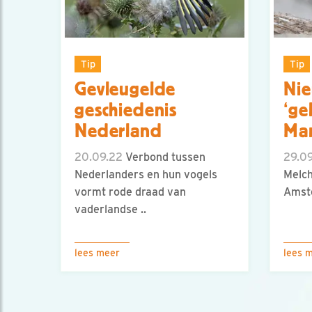
Tip
Tip
Gevleugelde
Ni
geschiedenis
‘ge
Nederland
Mar
20.09.22
Verbond tussen
29.09
Nederlanders en hun vogels
Melch
vormt rode draad van
Amst
vaderlandse ..
lees meer
lees 