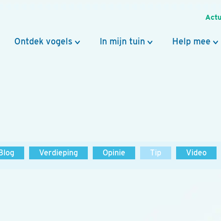
Actu
Ontdek vogels
In mijn tuin
Help mee
Blog
Verdieping
Opinie
Tip
Video