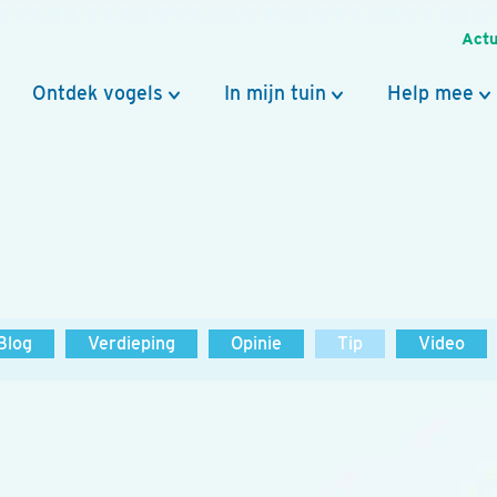
Actu
Ontdek vogels
In mijn tuin
Help mee
Blog
Verdieping
Opinie
Tip
Video