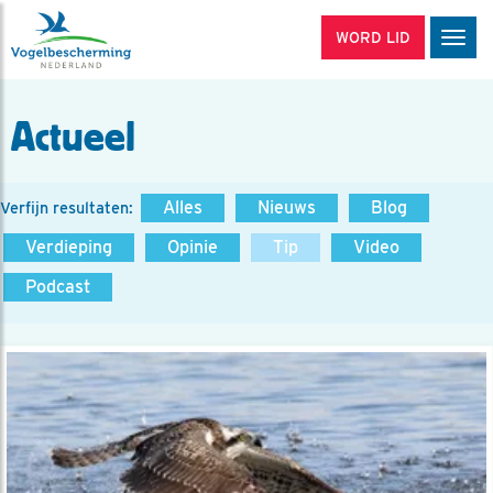
WORD LID
Men
Actueel
Alles
Nieuws
Blog
Verfijn resultaten:
Verdieping
Opinie
Tip
Video
Podcast