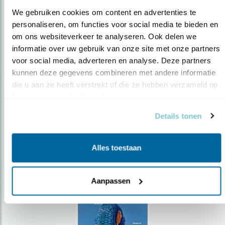
We gebruiken cookies om content en advertenties te 
personaliseren, om functies voor social media te bieden en 
om ons websiteverkeer te analyseren. Ook delen we 
Op de hoogte blijven?
informatie over uw gebruik van onze site met onze partners 
voor social media, adverteren en analyse. Deze partners 
Meld je aan en ontvang nieuws, inspiratie, acties en tips
over vogels en activiteiten van Vogelbescherming.
kunnen deze gegevens combineren met andere informatie 
die u aan ze heeft verstrekt of die ze hebben verzameld op 
AANMELDEN VOGELNIEUWS
basis van uw gebruik van hun services.
Details tonen
Volg ons via social media
Alles toestaan
Aanpassen