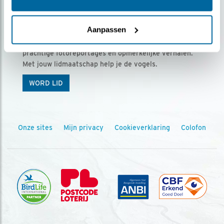
Ontvang 5 x Vogels voor € 36,00 per jaar
Aanpassen
Vogels is het tijdschrift voor onze leden, met
prachtige fotoreportages en opmerkelijke verhalen.
Met jouw lidmaatschap help je de vogels.
WORD LID
Onze sites
Mijn privacy
Cookieverklaring
Colofon