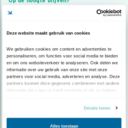
Op de hoogte blijven?
Meld je aan en ontvang nieuws, inspiratie, acties en tips
over vogels en activiteiten van Vogelbescherming.
AANMELDEN VOGELNIEUWS
Deze website maakt gebruik van cookies
Volg ons via social media
We gebruiken cookies om content en advertenties te 
personaliseren, om functies voor social media te bieden 
en om ons websiteverkeer te analyseren. Ook delen we 
informatie over uw gebruik van onze site met onze 
partners voor social media, adverteren en analyse. Deze 
partners kunnen deze gegevens combineren met andere 
informatie die u aan ze heeft verstrekt of die ze hebben 
verzameld op basis van uw gebruik van hun services.
Details tonen
Alles toestaan