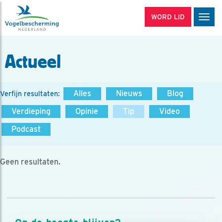
WORD LID
Men
Actueel
Alles
Nieuws
Blog
Verfijn resultaten:
Verdieping
Opinie
Tip
Video
Podcast
Geen resultaten.