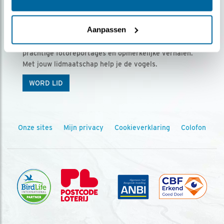
Ontvang 5 x Vogels voor € 36,00 per jaar
Aanpassen
Vogels is het tijdschrift voor onze leden, met
prachtige fotoreportages en opmerkelijke verhalen.
Met jouw lidmaatschap help je de vogels.
WORD LID
Onze sites
Mijn privacy
Cookieverklaring
Colofon