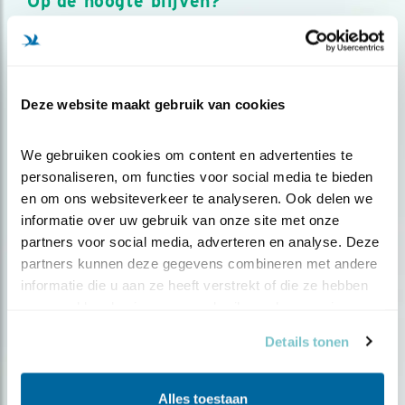
Op de hoogte blijven?
Meld je aan en ontvang nieuws, inspiratie, acties en tips
over vogels en activiteiten van Vogelbescherming.
AANMELDEN VOGELNIEUWS
Deze website maakt gebruik van cookies
Volg ons via social media
We gebruiken cookies om content en advertenties te 
personaliseren, om functies voor social media te bieden 
en om ons websiteverkeer te analyseren. Ook delen we 
informatie over uw gebruik van onze site met onze 
partners voor social media, adverteren en analyse. Deze 
partners kunnen deze gegevens combineren met andere 
informatie die u aan ze heeft verstrekt of die ze hebben 
verzameld op basis van uw gebruik van hun services.
Details tonen
Alles toestaan