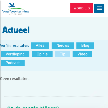
WORD LID
Men
Actueel
Alles
Nieuws
Blog
Verfijn resultaten:
Verdieping
Opinie
Tip
Video
Podcast
Geen resultaten.